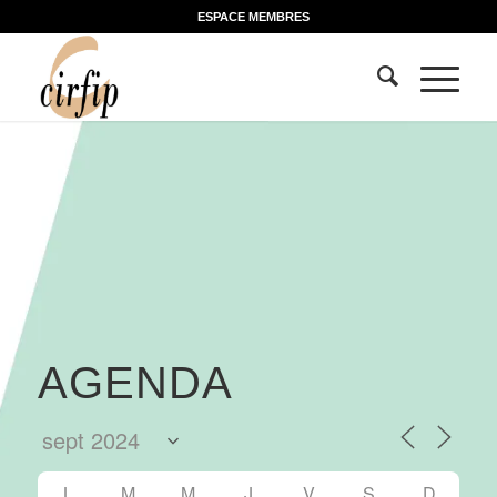
ESPACE MEMBRES
AGENDA
L
M
M
J
V
S
D