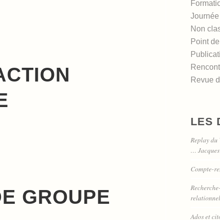
Formati
Journée
Non cla
Point de
Publicat
Rencont
ACTION
Revue de
E
LES 
Replay du 
… Jacque
Compte-re
Recherche-a
DE GROUPE
relationne
Ados et ci