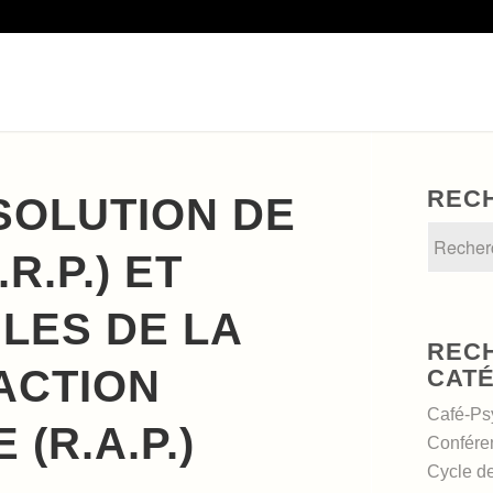
REC
SOLUTION DE
R.P.) ET
LES DE LA
REC
ACTION
CAT
Café-Ps
 (R.A.P.)
Confére
Cycle d