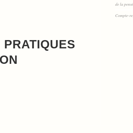
de la pensé
Compte-re
 PRATIQUES
ION