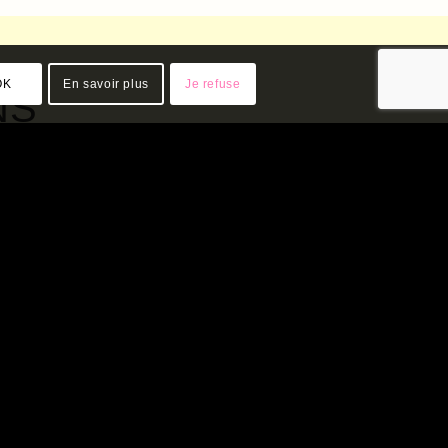
OK
En savoir plus
Je refuse
NS
A LA RENCONTRE
DE… JACQUES
ARDOINO
PUBLICATIONS