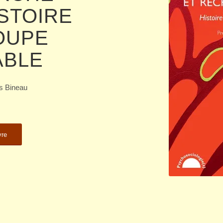
ISTOIRE
OUPE
ABLE
s Bineau
vre