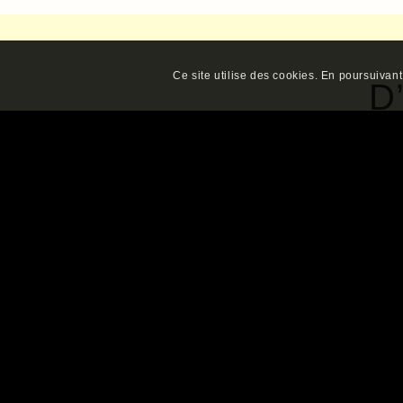
Ce site utilise des cookies. En poursuivant 
D
RECHERCHE-
ACTION,
D
PARTICIPATIVE,
L
LIEUX DE VIE ET
S