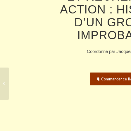
ACTION : H
D’UN GR
IMPROB
–
Coordonné par Jacque
Commander ce li
A LA RENCONTRE
DE… JEAN DUBOST