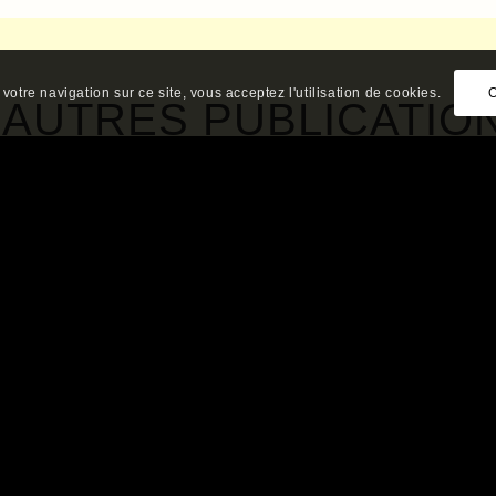
votre navigation sur ce site, vous acceptez l'utilisation de cookies.
’AUTRES PUBLICATIO
DÉMARCHES
ARTISTIQUES
E LA HORDE À
DANS LA
’ÉTAT : LE LIEN
RECHERCHE ET
OCIAL EN