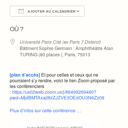
AJOUTER AU CALENDRIER
Télécharger ICS
Calendrier Google
OÙ ?
Université Paris Cité (ex Paris 7 Diderot)
Bâtiment Sophie Germain : Amphithéâtre Alan
TURING (80 places ), Paris, 75013
[plan d’accès]
Et pour celles et ceux qui ne
pourraient s’y rendre, voici le lien Zoom proposé par
les conférenciers
:
https://us02web.zoom.us/j/88499269480?
pwd=MjdBMTAxajltblZJZVE3OEdOU3N6Zz09
Plus d’infos sur cette conférence …