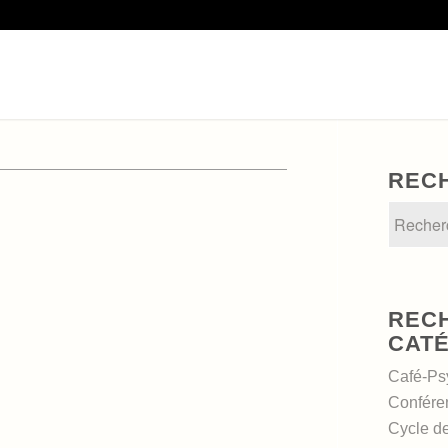
REC
REC
CAT
Café-Ps
Confére
Cycle d