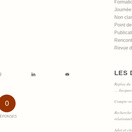
Formati
Journée
Non cla
Point de
Publicat
Rencont
Revue de
LES 
Replay du 
… Jacque
Compte-re
0
Recherche-a
ÉPONSES
relationne
Ados et ci