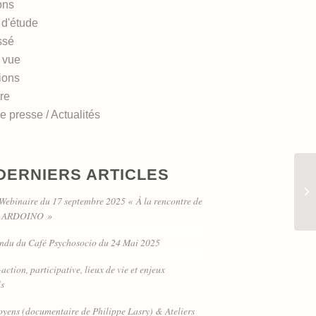
ons
 d'étude
ssé
 vue
ions
re
 presse / Actualités
DERNIERS ARTICLES
Un
Webinaire du 17 septembre 2025 « À la rencontre de
Di
s ARDOINO »
ndu du Café Psychosocio du 24 Mai 2025
ction, participative, lieux de vie et enjeux
ls
toyens (documentaire de Philippe Lasry) & Ateliers